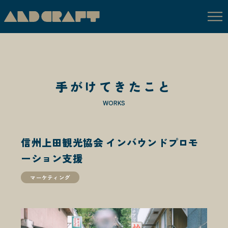
私たちについて
手がけてきたこと
ABOUT US
私たちの手仕事
WORKS
SERVICE
信州上田観光協会 インバウンドプロモ
手がけてきたこと
WORKS
ーション支援
作り手日記
マーケティング
BLOG
お知らせ
NEWS