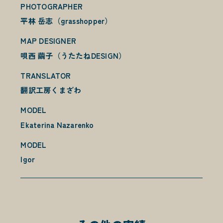
PHOTOGRAPHER
平林 岳志（grasshopper）
MAP DESIGNER
唄西 繭子（うたたねDESIGN）
TRANSLATOR
翻訳工房くまざわ
MODEL
Ekaterina Nazarenko
MODEL
Igor