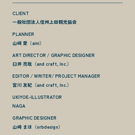
CLIENT
一般社団法人信州上田観光協会
PLANNER
山﨑 愛（aini）
ART DIRECTOR / GRAPHIC DESIGNER
臼井 亮哉（and craft, Inc.）
EDITOR / WRITER/ PROJECT MANAGER
宮川 友紀（and craft, Inc.）
UKIYOE-ILLUSTRATOR
NAGA
GRAPHIC DESIGNER
山崎 まほ（orbdesign）